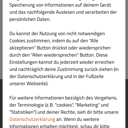
Speicherung von Informationen auf deinem Gerät
und das nachfolgende Auslesen und verarbeiten der
persönlichen Daten.
68. Frittierte Uramaki mit Lachs
€ 8.50
Du kannst der Nutzung von nicht notwendigen
Cookies zustimmen, indem du auf den "Alle
akzeptieren" Button drückst oder wiedersprichen
durch den "Allen wiedersprechen" Button. Diese
Einstellungen kannst du jederzeit wieder erreichen
und nachträglich deine Zustimmung zurück ziehen (in
der Datenschutzerklärung und in der Fußzeile
unserer Webseite).
Cookie-Einstellungen ändern
Für weitere Informationen bezülgich des Vorgehens,
Kontaktiere uns
der Terminologie (z.B. "cookies", "Marketing" und
Datenschutzerklärung
"Statistiken") und deiner Rechte, sieh dir bitte unsere
Allgemeine Geschäftsbedingungen
Datenschutzerklärung
an. Wenn du weitere
Impressum
Informationen erhalten möchtest, schau dir bitte
LIEFERUNG ZAHLUNGSARTEN