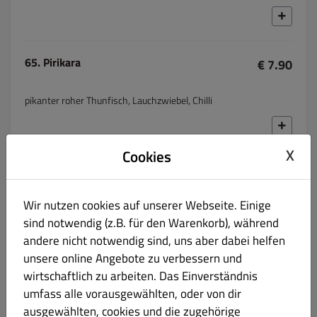
65. Pirikara
€ 7.90
pikanter roher Thunfisch, Lauchzwiebel, Chilli
X
Cookies
66. Gekochte Thunfischpaste, mit Avocado
€ 7.90
Wir nutzen cookies auf unserer Webseite. Einige
sind notwendig (z.B. für den Warenkorb), während
andere nicht notwendig sind, uns aber dabei helfen
unsere online Angebote zu verbessern und
67.Vegetarian
€ 7.90
wirtschaftlich zu arbeiten. Das Einverständnis
umfass alle vorausgewählten, oder von dir
Avocado, Gurken, Rucola, Frischkäse, Sesam
ausgewählten, cookies und die zugehörige