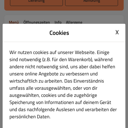
Lieferung
Abholung
Menü
Öffnungszeiten
Info
Allergene
X
Cookies
Nachtisch Abholung
Alles
Banh Mi Abholung
Vorspeisen Ab
Wir nutzen cookies auf unserer Webseite. Einige
sind notwendig (z.B. für den Warenkorb), während
Nachtisch Abholung
andere nicht notwendig sind, uns aber dabei helfen
unsere online Angebote zu verbessern und
102. Gebackene Banane Abhol.
€ 3.90
wirtschaftlich zu arbeiten. Das Einverständnis
umfass alle vorausgewählten, oder von dir
mit Honig
ausgewählten, cookies und die zugehörige
Speicherung von Informationen auf deinem Gerät
und das nachfolgende Auslesen und verarbeiten der
persönlichen Daten.
103. Sesambällchen (2 Stk.) Abhol.
€ 3.90