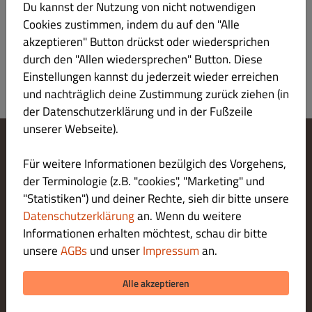
Du kannst der Nutzung von nicht notwendigen
Cookies zustimmen, indem du auf den "Alle
akzeptieren" Button drückst oder wiedersprichen
durch den "Allen wiedersprechen" Button. Diese
Einstellungen kannst du jederzeit wieder erreichen
und nachträglich deine Zustimmung zurück ziehen (in
der Datenschutzerklärung und in der Fußzeile
unserer Webseite).
Cookie-Einstellungen ändern
Für weitere Informationen bezülgich des Vorgehens,
Kontaktiere uns
der Terminologie (z.B. "cookies", "Marketing" und
Datenschutzerklärung
"Statistiken") und deiner Rechte, sieh dir bitte unsere
Allgemeine Geschäftsbedingungen
Datenschutzerklärung
an. Wenn du weitere
Impressum
Informationen erhalten möchtest, schau dir bitte
LIEFERUNG ZAHLUNGSARTEN
unsere
AGBs
und unser
Impressum
an.
ZAHLUNGSARTEN BEI ABHOLUNG
Alle akzeptieren