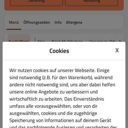
Lieferung
Abholung
Menü
Öffnungszeiten
Info
Allergene
Sushi Menü
Alles
Banh Mi Abholung
Vorspeisen Abholung
X
Cookies
Sushi Menü
Wir nutzen cookies auf unserer Webseite. Einige
sind notwendig (z.B. für den Warenkorb), während
Sushi Mix für 1 Person - Abholung
€ 14.90
andere nicht notwendig sind, uns aber dabei helfen
unsere online Angebote zu verbessern und
25 Stk. Sushi (8 Hoso/16 Ura/1 Nigiri)
wirtschaftlich zu arbeiten. Das Einverständnis
umfass alle vorausgewählten, oder von dir
Produktinformation
ausgewählten, cookies und die zugehörige
Speicherung von Informationen auf deinem Gerät
und das nachfolgende Auslesen und verarbeiten der
Sushi Mix für 2 Personen - Abholung