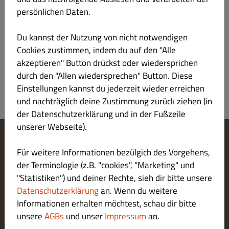
€ 29.90
persönlichen Daten.
46 Stk. (16 Hoso/16 Ura/12 Futo/2 Nigiri)
Du kannst der Nutzung von nicht notwendigen
Cookies zustimmen, indem du auf den "Alle
Produktinformation
akzeptieren" Button drückst oder wiedersprichen
durch den "Allen wiedersprechen" Button. Diese
Einstellungen kannst du jederzeit wieder erreichen
und nachträglich deine Zustimmung zurück ziehen (in
der Datenschutzerklärung und in der Fußzeile
unserer Webseite).
Cookie-Einstellungen ändern
Für weitere Informationen bezülgich des Vorgehens,
Kontaktiere uns
der Terminologie (z.B. "cookies", "Marketing" und
Datenschutzerklärung
"Statistiken") und deiner Rechte, sieh dir bitte unsere
Allgemeine Geschäftsbedingungen
Datenschutzerklärung
an. Wenn du weitere
Impressum
Informationen erhalten möchtest, schau dir bitte
LIEFERUNG ZAHLUNGSARTEN
unsere
AGBs
und unser
Impressum
an.