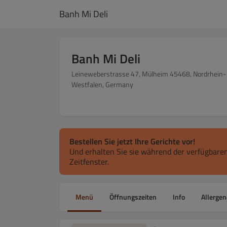
Banh Mi Deli
Banh Mi Deli
Leineweberstrasse 47, Mülheim 45468, Nordrhein-
Westfalen, Germany
Bestellen Sie jetzt Ihre Gerichte vor!
Und erhalten Sie sie während der verfügbaren
Zeitfenster.
Menü
Öffnungszeiten
Info
Allergen