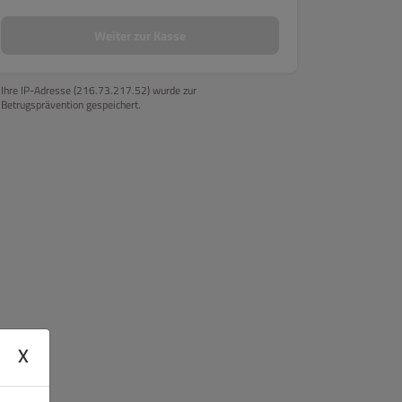
bholung
Nachtisch Abholung
Bento Boxes
Sushi Menü Abholu
Weiter zur Kasse
Ihre IP-Adresse (216.73.217.52) wurde zur
Betrugsprävention gespeichert.
X