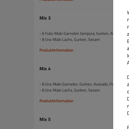
Mix 3
- 6 Futo-Maki Garnelen tempura, Gurken, Avocado, 
- 8 Ura-Maki Lachs, Gurken, Sesam
Produktinformation
Mix 4
- 8 Ura-Maki Garnelen, Gurken, Avocado, Fischroge
- 8 Ura-Maki Lachs, Gurken, Sesam
Produktinformation
Mix 5