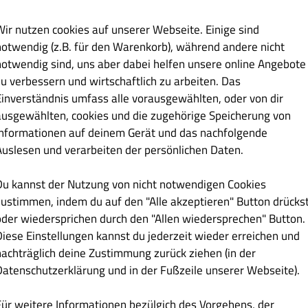
Wir nutzen cookies auf unserer Webseite. Einige sind
€ 13.30
notwendig (z.B. für den Warenkorb), während andere nicht
notwendig sind, uns aber dabei helfen unsere online Angebote
Mayonnaise
zu verbessern und wirtschaftlich zu arbeiten. Das
Einverständnis umfass alle vorausgewählten, oder von dir
ausgewählten, cookies und die zugehörige Speicherung von
Informationen auf deinem Gerät und das nachfolgende
Auslesen und verarbeiten der persönlichen Daten.
€ 13.90
Du kannst der Nutzung von nicht notwendigen Cookies
zustimmen, indem du auf den "Alle akzeptieren" Button drücks
n, Cream Cheese
oder wiedersprichen durch den "Allen wiedersprechen" Button.
Diese Einstellungen kannst du jederzeit wieder erreichen und
nachträglich deine Zustimmung zurück ziehen (in der
Datenschutzerklärung und in der Fußzeile unserer Webseite).
€ 18.90
Für weitere Informationen bezülgich des Vorgehens, der