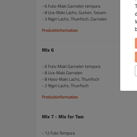
T
- 6 Futo-Maki Garnelen tempura
- 8 Ura-Maki Lachs, Gurken, Sesam
- 3 Nigiri Lachs, Thunfisch, Garnelen
Produktinformation
Mix 6
- 6 Futo-Maki Garnelen tempura
- 8 Ura-Maki Garnelen
- 8 Hoso-Maki Lachs, Thunfisch
- 2 Nigiri Lachs, Thunfisch
Produktinformation
Mix 7 - Mix for Two
- 12 Futo Tempura