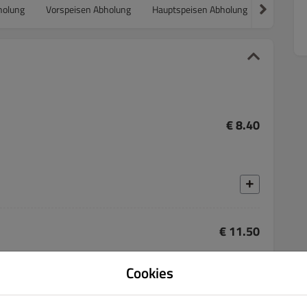
holung
Vorspeisen Abholung
Hauptspeisen Abholung
Snacks A
€ 8.40
€ 11.50
m
Cookies