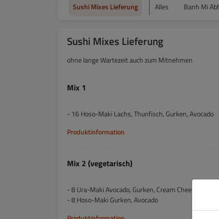
Sushi Mixes Lieferung
Alles
Banh Mi Ab
Sushi Mixes Lieferung
ohne lange Wartezeit auch zum Mitnehmen
Mix 1
- 16 Hoso-Maki Lachs, Thunfisch, Gurken, Avocado
Produktinformation
Mix 2 (vegetarisch)
- 8 Ura-Maki Avocado, Gurken, Cream Cheese, Sesa
- 8 Hoso-Maki Gurken, Avocado
Produktinformation