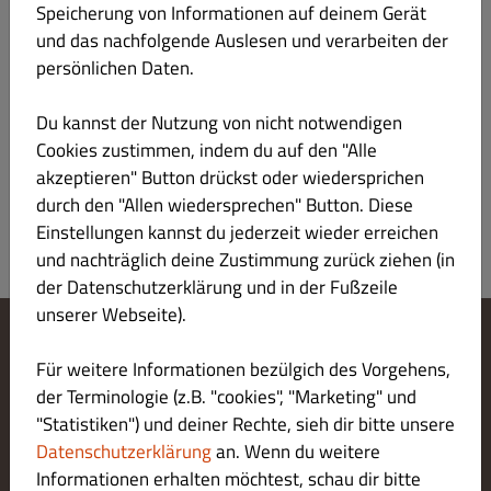
Speicherung von Informationen auf deinem Gerät
und das nachfolgende Auslesen und verarbeiten der
Menü
Öffnungszeiten
Info
Allergene
persönlichen Daten.
Extra Beilagen Abholung
Alles
Banh Mi Abholung
Vorspeise
Du kannst der Nutzung von nicht notwendigen
Cookies zustimmen, indem du auf den "Alle
Es wurde kein Menü-Element in dieser Kategorie gefunden.
akzeptieren" Button drückst oder wiedersprichen
durch den "Allen wiedersprechen" Button. Diese
Einstellungen kannst du jederzeit wieder erreichen
und nachträglich deine Zustimmung zurück ziehen (in
der Datenschutzerklärung und in der Fußzeile
unserer Webseite).
Cookie-Einstellungen ändern
Für weitere Informationen bezülgich des Vorgehens,
Kontaktiere uns
der Terminologie (z.B. "cookies", "Marketing" und
Datenschutzerklärung
"Statistiken") und deiner Rechte, sieh dir bitte unsere
Allgemeine Geschäftsbedingungen
Datenschutzerklärung
an. Wenn du weitere
Impressum
Informationen erhalten möchtest, schau dir bitte
LIEFERUNG ZAHLUNGSARTEN