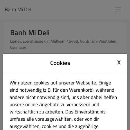
Banh Mi Deli
Banh Mi Deli
Leineweberstrasse 47, Mülheim 45468, Nordrhein-Westfalen,
Germany
Restaurant geöffnet für
X
Cookies
Gäste:
11:00 - 21:00
Online Bestellungen (Delivery):
16:00 - 21:00
Online Bestellungen (Pick up):
11:00 - 21:00
Wir nutzen cookies auf unserer Webseite. Einige
sind notwendig (z.B. für den Warenkorb), während
andere nicht notwendig sind, uns aber dabei helfen
unsere online Angebote zu verbessern und
Wie möchten Sie Ihre Bestellung erhalten?
wirtschaftlich zu arbeiten. Das Einverständnis
umfass alle vorausgewählten, oder von dir
Lieferung
Abholung
ausgewählten, cookies und die zugehörige