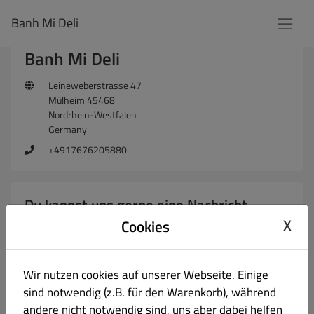
Banh Mi Deli
Banh Mi Deli
Leineweberstrasse 47
Mülheim 45468
Nordrhein-Westfalen
Germany
+4917676205880
Du kannst uns gerne eine Nachricht
senden
X
Cookies
Wir nutzen cookies auf unserer Webseite. Einige
sind notwendig (z.B. für den Warenkorb), während
andere nicht notwendig sind, uns aber dabei helfen